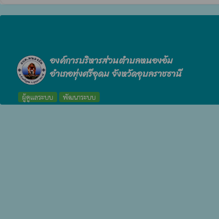
องค์การบริหารส่วนตำบลหนองอ้ม
อำเภอทุ่งศรีอุดม จังหวัดอุบลราชธานี
ผู้ดูแลระบบ
พัฒนาระบบ