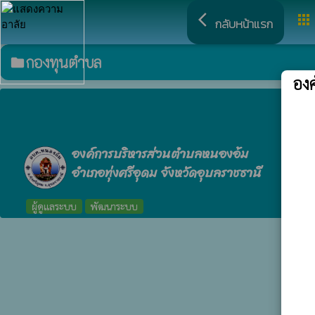
arrow_back_ios
apps
กลับหน้าแรก
กองทุนตำบล
folder
อง
องค์การบริหารส่วนตำบลหนองอ้ม
อำเภอทุ่งศรีอุดม จังหวัดอุบลราชธานี
ผู้ดูแลระบบ
พัฒนาระบบ