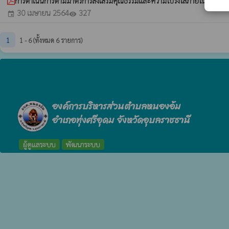
การดำเนินการตามมาตรการส่งเสริมคุณธรรมและความโปร่งใสภายในหน่วย
30 เมษายน 2564
327
event
visibility
1
1 - 6 (ทั้งหมด 6 รายการ)
องค์การบริหารส่วนตำบลหนองอ้ม
อำเภอทุ่งศรีอุดม จังหวัดอุบลราชธานี
ผู้ดูแลระบบ
พัฒนาระบบ