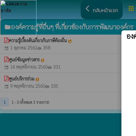
arrow_back_ios
apps
กลับหน้าแรก
องค์ความรู้ที่อื่นๆ ที่เกี่ยวข้องกับการพัฒนาองค์กร
folder
อง
ความรู้เบื้องต้นเกี่ยวกับภาษีท้องถิ่น
whatshot
1 ตุลาคม 2562
358
event
visibility
ศูนย์ข้อมูลข่าวสาร
whatshot
14 พฤศจิกายน 2560
331
event
visibility
ศูนย์บริการร่วม
whatshot
9 พฤศจิกายน 2560
335
event
visibility
1
1 - 3 (ทั้งหมด 3 รายการ)