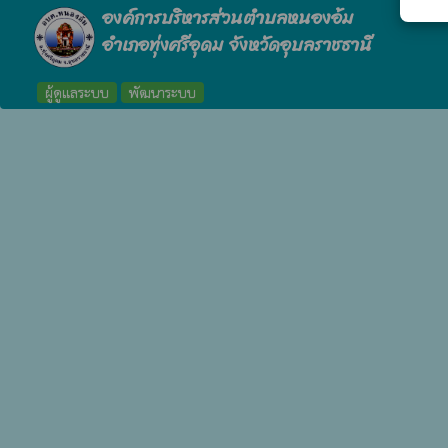
องค์การบริหารส่วนตำบลหนองอ้ม
อำเภอทุ่งศรีอุดม จังหวัดอุบลราชธานี
ผู้ดูแลระบบ
พัฒนาระบบ