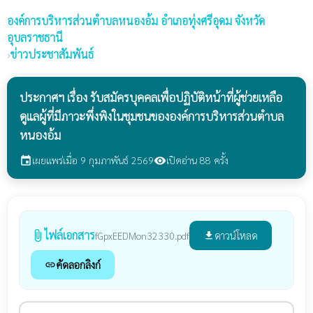
องค์การบริหารส่วนตำบลหนองอ้ม
อำเภอทุ่งศรีอุดม จังหวัด
อุบลราชธานี
›
ข่าวประชาสัมพันธ์
ประกาศฯ เรื่อง รับสมัครบุคคลเพื่อปฏิบัติหน้าที่ผู้ช่วยเหลือ
ดูแลผู้ที่มีภาวะพึ่งพิงในชุมชนขององค์การบริหารส่วนตำบล
หนองอ้ม
เผยแพร่เมื่อ 9 กุมภาพันธ์ 2569
เปิดอ่าน 88 ครั้ง
event
visibility
ไฟล์เอกสาร
attach_file
ดาวน์โหลด
fGpxEEDMon32330.pdf
file_download
คัดลอกลิงก์
link