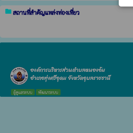
folder
สถานที่สำคัญแหล่งท่องเที่ยว
องค์การบริหารส่วนตำบลหนองอ้ม
อำเภอทุ่งศรีอุดม จังหวัดอุบลราชธานี
ผู้ดูแลระบบ
พัฒนาระบบ