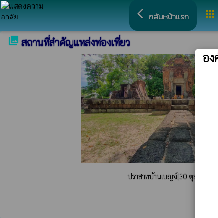
arrow_back_ios
apps
กลับหน้าแรก
collections
สถานที่สำคัญแหล่งท่องเที่ยว
อง
ปราสาทบ้านเบญจ์[30 ตุลาคม 2